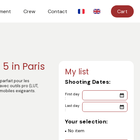
ment
Crew
Contact
Cart
5 in Paris
My list
Shooting Dates:
parfait pour les
vec outils pro (LUT,
 mobiles exigeants.
First day
:
Last day
:
Your selection:
No item