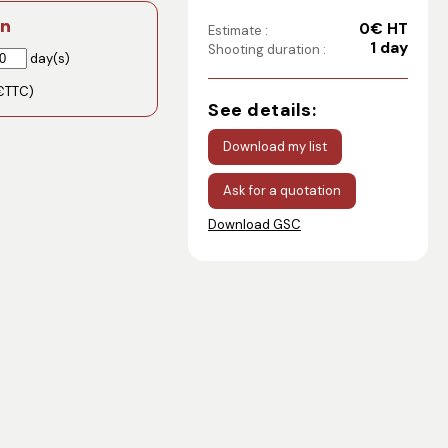
on
0€ HT
Estimate :
1 day
Shooting duration :
day(s)
€TTC)
See details:
Download my list
Ask for a quotation
Download GSC