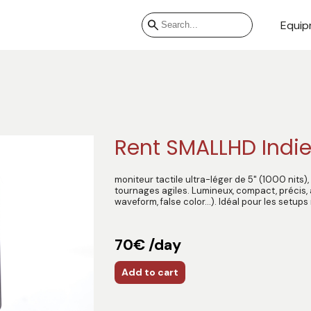
Equip
Rent SMALLHD Indie 
moniteur tactile ultra-léger de 5" (1000 nits), 
tournages agiles. Lumineux, compact, précis, a
waveform, false color…). Idéal pour les setups
70€ /day
Add to cart