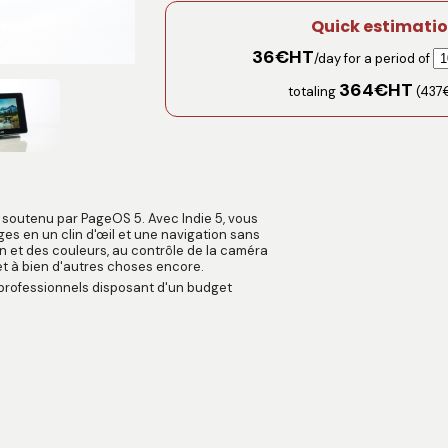
Quick estimati
36
€HT
/day for a period of
364
€HT
totaling
(
437
st soutenu par PageOS 5. Avec Indie 5, vous
ges en un clin d'œil et une navigation sans
ion et des couleurs, au contrôle de la caméra
t à bien d'autres choses encore.
 professionnels disposant d'un budget