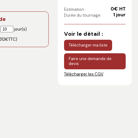
0€ HT
Estimation :
1 jour
Durée du tournage :
de
e
jour(s)
Voir le détail :
312
€TTC)
Télécharger ma liste
Faire une demande de
devis
Télécharger les CGV