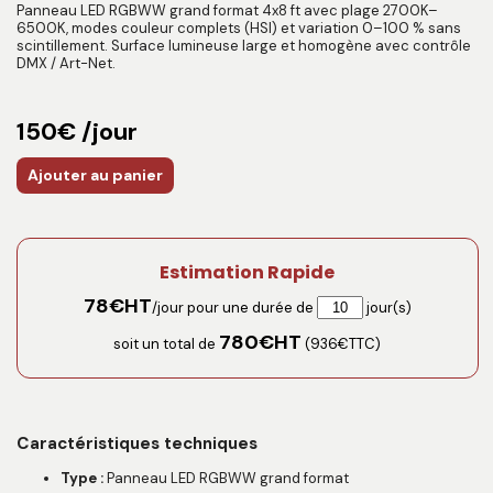
Panneau LED RGBWW grand format 4x8 ft avec plage 2700K–
6500K, modes couleur complets (HSI) et variation 0–100 % sans
scintillement. Surface lumineuse large et homogène avec contrôle
DMX / Art-Net.
150€ /jour
Ajouter au panier
Estimation Rapide
78
€HT
/jour pour une durée de
jour(s)
780
€HT
soit un total de
(
936
€TTC)
Caractéristiques techniques
Type :
Panneau LED RGBWW grand format