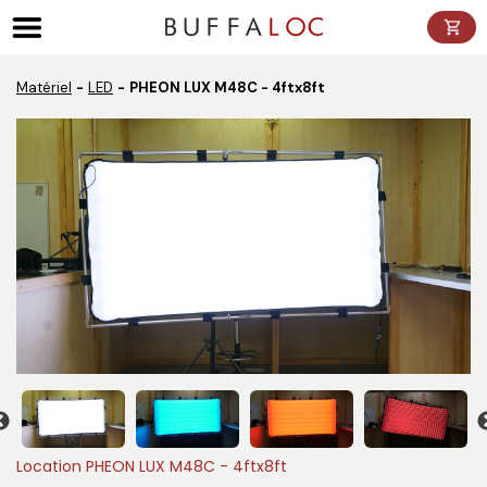
Panneau de gestion des cookies
Matériel
LED
PHEON LUX M48C - 4ftx8ft
Location PHEON LUX M48C - 4ftx8ft