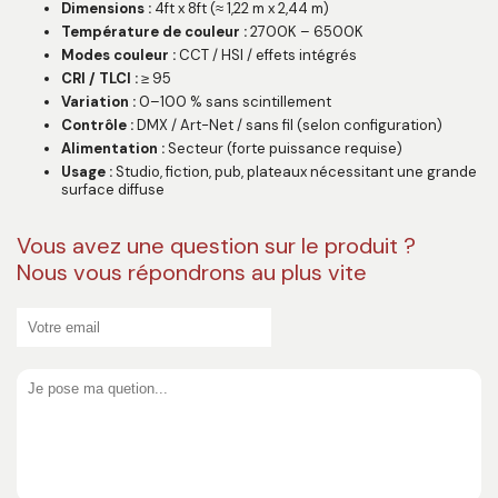
Dimensions :
4ft x 8ft (≈ 1,22 m x 2,44 m)
Température de couleur :
2700K – 6500K
Modes couleur :
CCT / HSI / effets intégrés
CRI / TLCI :
≥ 95
Variation :
0–100 % sans scintillement
Contrôle :
DMX / Art-Net / sans fil (selon configuration)
Alimentation :
Secteur (forte puissance requise)
Usage :
Studio, fiction, pub, plateaux nécessitant une grande
surface diffuse
Vous avez une question sur le produit ?
Nous vous répondrons au plus vite